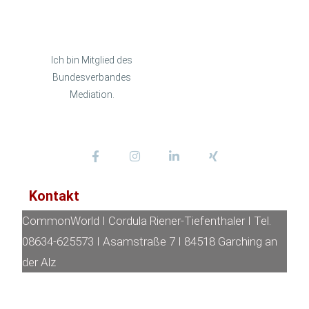
Ich bin Mitglied des
Bundesverbandes
Mediation.
Kontakt
CommonWorld I Cordula Riener-Tiefenthaler I Tel.
08634-625573 I Asamstraße 7 I 84518 Garching an
der Alz