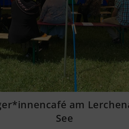
ger*innencafé am Lerchen
See