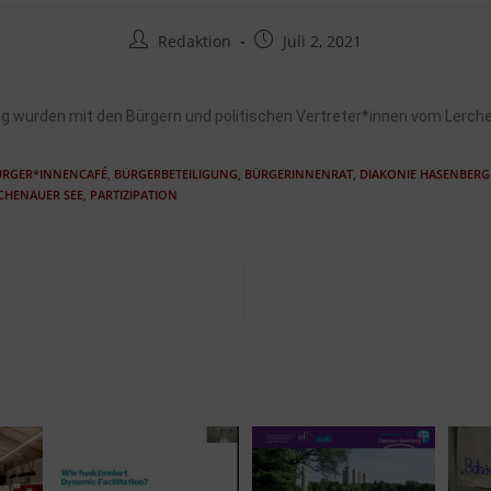
Redaktion
Juli 2, 2021
ng wurden mit den Bürgern und politischen Vertreter*innen vom Lerch
ÜRGER*INNENCAFÉ
,
BÜRGERBETEILIGUNG
,
BÜRGERINNENRAT
,
DIAKONIE HASENBERG
CHENAUER SEE
,
PARTIZIPATION