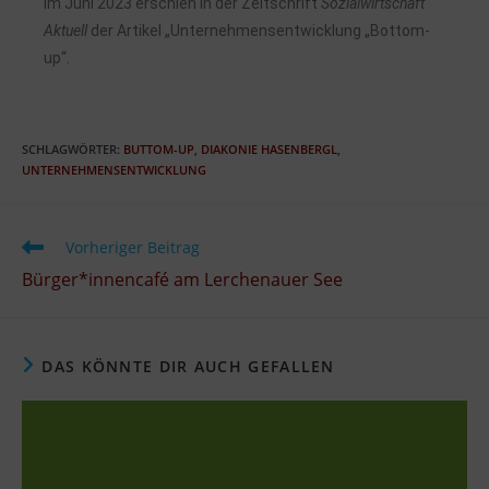
Im Juni 2023 erschien in der Zeitschrift
Sozialwirtschaft
Aktuell
der Artikel „Unternehmensentwicklung „Bottom-
up“.
SCHLAGWÖRTER
:
BUTTOM-UP
,
DIAKONIE HASENBERGL
,
UNTERNEHMENSENTWICKLUNG
Vorheriger Beitrag
Bürger*innencafé am Lerchenauer See
DAS KÖNNTE DIR AUCH GEFALLEN